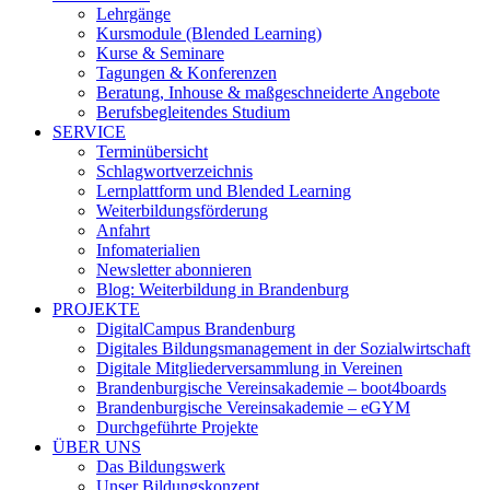
Lehrgänge
Kursmodule (Blended Learning)
Kurse & Seminare
Tagungen & Konferenzen
Beratung, Inhouse & maßgeschneiderte Angebote
Berufsbegleitendes Studium
SERVICE
Terminübersicht
Schlagwortverzeichnis
Lernplattform und Blended Learning
Weiterbildungsförderung
Anfahrt
Infomaterialien
Newsletter abonnieren
Blog: Weiterbildung in Brandenburg
PROJEKTE
DigitalCampus Brandenburg
Digitales Bildungsmanagement in der Sozialwirtschaft
Digitale Mitgliederversammlung in Vereinen
Brandenburgische Vereinsakademie – boot4boards
Brandenburgische Vereinsakademie – eGYM
Durchgeführte Projekte
ÜBER UNS
Das Bildungswerk
Unser Bildungskonzept