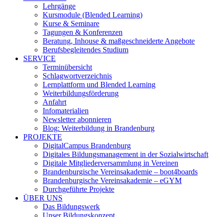
Lehrgänge
Kursmodule (Blended Learning)
Kurse & Seminare
Tagungen & Konferenzen
Beratung, Inhouse & maßgeschneiderte Angebote
Berufsbegleitendes Studium
SERVICE
Terminübersicht
Schlagwortverzeichnis
Lernplattform und Blended Learning
Weiterbildungsförderung
Anfahrt
Infomaterialien
Newsletter abonnieren
Blog: Weiterbildung in Brandenburg
PROJEKTE
DigitalCampus Brandenburg
Digitales Bildungsmanagement in der Sozialwirtschaft
Digitale Mitgliederversammlung in Vereinen
Brandenburgische Vereinsakademie – boot4boards
Brandenburgische Vereinsakademie – eGYM
Durchgeführte Projekte
ÜBER UNS
Das Bildungswerk
Unser Bildungskonzept