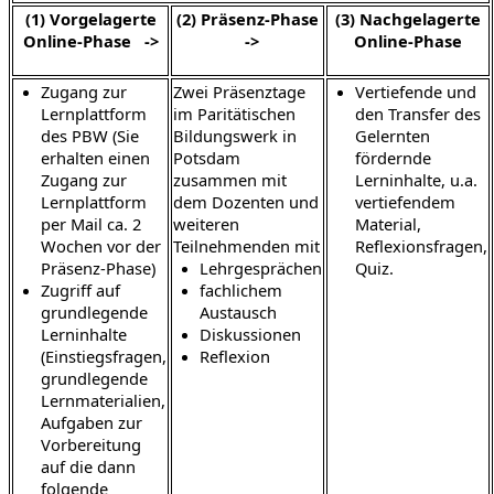
(1) Vorgelagerte
(2) Präsenz-Phase
(3) Nachgelagerte
Online-Phase ->
->
Online-Phase
Zugang zur
Zwei Präsenztage
Vertiefende und
Lernplattform
im Paritätischen
den Transfer des
des PBW (Sie
Bildungswerk in
Gelernten
erhalten einen
Potsdam
fördernde
Zugang zur
zusammen mit
Lerninhalte, u.a.
Lernplattform
dem Dozenten und
vertiefendem
per Mail ca. 2
weiteren
Material,
Wochen vor der
Teilnehmenden mit
Reflexionsfragen,
Präsenz-Phase)
Lehrgesprächen
Quiz.
Zugriff auf
fachlichem
grundlegende
Austausch
Lerninhalte
Diskussionen
(Einstiegsfragen,
Reflexion
grundlegende
Lernmaterialien,
Aufgaben zur
Vorbereitung
auf die dann
folgende