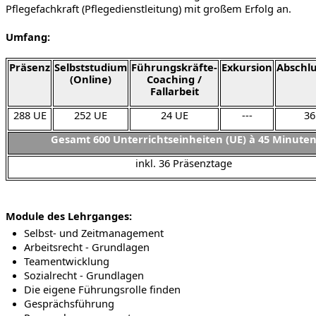
Pflegefachkraft (Pflegedienstleitung) mit großem Erfolg an.
Umfang:
Präsenz
Selbststudium
Führungskräfte-
Exkursion
Abschlu
(Online)
Coaching /
Fallarbeit
288 UE
252 UE
24 UE
---
36
Gesamt 600
Unterrichtseinheiten (UE) à 45 Minute
inkl. 36 Präsenztage
Module des Lehrganges:
Selbst- und Zeitmanagement
Arbeitsrecht - Grundlagen
Teamentwicklung
Sozialrecht - Grundlagen
Die eigene Führungsrolle finden
Gesprächsführung