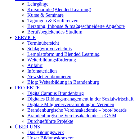
Lehrgänge
Kursmodule (Blended Learning)
Kurse & Seminare
Tagungen & Konferenzen
Beratung, Inhouse & maßgeschneiderte Angebote
Berufsbegleitendes Studium
SERVICE
Terminübersicht
Schlagwortverzeichnis
Lernplattform und Blended Learning
Weiterbildungsförderung
Anfahrt
Infomaterialien
Newsletter abonnieren
Blog: Weiterbildung in Brandenburg
PROJEKTE
DigitalCampus Brandenburg
Digitales Bildungsmanagement in der Sozialwirtschaft
Digitale Mitgliederversammlung in Vereinen
Brandenburgische Vereinsakademie – boot4boards
Brandenburgische Vereinsakademie – eGYM
Durchgeführte Projekte
ÜBER UNS
Das Bildungswerk
Unser Bildungskonzept