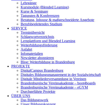
Lehrgänge
Kursmodule (Blended Learning)
Kurse & Seminare
Tagungen & Konferenzen
Beratung, Inhouse & maßgeschneiderte Angebote
Berufsbegleitendes Studium
SERVICE
Terminübersicht
Schlagwortverzeichnis
Lernplattform und Blended Learning
Weiterbildungsförderung
Anfahrt
Infomaterialien
Newsletter abonnieren
Blog: Weiterbildung in Brandenburg
PROJEKTE
DigitalCampus Brandenburg
Digitales Bildungsmanagement in der Sozialwirtschaft
Digitale Mitgliederversammlung in Vereinen
Brandenburgische Vereinsakademie – boot4boards
Brandenburgische Vereinsakademie – eGYM
Durchgeführte Projekte
ÜBER UNS
Das Bildungswerk
Unser Bildungskonzept