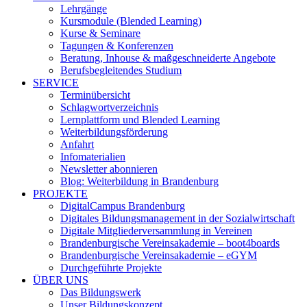
Lehrgänge
Kursmodule (Blended Learning)
Kurse & Seminare
Tagungen & Konferenzen
Beratung, Inhouse & maßgeschneiderte Angebote
Berufsbegleitendes Studium
SERVICE
Terminübersicht
Schlagwortverzeichnis
Lernplattform und Blended Learning
Weiterbildungsförderung
Anfahrt
Infomaterialien
Newsletter abonnieren
Blog: Weiterbildung in Brandenburg
PROJEKTE
DigitalCampus Brandenburg
Digitales Bildungsmanagement in der Sozialwirtschaft
Digitale Mitgliederversammlung in Vereinen
Brandenburgische Vereinsakademie – boot4boards
Brandenburgische Vereinsakademie – eGYM
Durchgeführte Projekte
ÜBER UNS
Das Bildungswerk
Unser Bildungskonzept