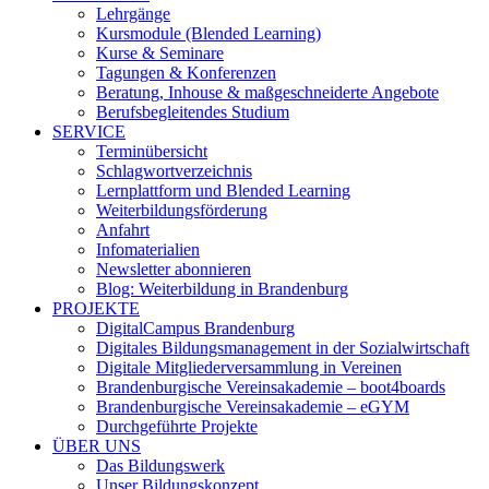
Lehrgänge
Kursmodule (Blended Learning)
Kurse & Seminare
Tagungen & Konferenzen
Beratung, Inhouse & maßgeschneiderte Angebote
Berufsbegleitendes Studium
SERVICE
Terminübersicht
Schlagwortverzeichnis
Lernplattform und Blended Learning
Weiterbildungsförderung
Anfahrt
Infomaterialien
Newsletter abonnieren
Blog: Weiterbildung in Brandenburg
PROJEKTE
DigitalCampus Brandenburg
Digitales Bildungsmanagement in der Sozialwirtschaft
Digitale Mitgliederversammlung in Vereinen
Brandenburgische Vereinsakademie – boot4boards
Brandenburgische Vereinsakademie – eGYM
Durchgeführte Projekte
ÜBER UNS
Das Bildungswerk
Unser Bildungskonzept