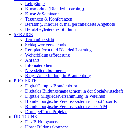
Lehrgänge
Kursmodule (Blended Learning)
Kurse & Seminare
Tagungen & Konferenzen
Beratung, Inhouse & maßgeschneiderte Angebote
Berufsbegleitendes Studium
SERVICE
Terminübersicht
Schlagwortverzeichnis
Lernplattform und Blended Learning
Weiterbildungsförderung
Anfahrt
Infomaterialien
Newsletter abonnieren
Blog: Weiterbildung in Brandenburg
PROJEKTE
DigitalCampus Brandenburg
Digitales Bildungsmanagement in der Sozialwirtschaft
Digitale Mitgliederversammlung in Vereinen
Brandenburgische Vereinsakademie – boot4boards
Brandenburgische Vereinsakademie – eGYM
Durchgeführte Projekte
ÜBER UNS
Das Bildungswerk
Unser Bildungskonzept