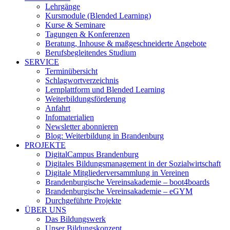
Lehrgänge
Kursmodule (Blended Learning)
Kurse & Seminare
Tagungen & Konferenzen
Beratung, Inhouse & maßgeschneiderte Angebote
Berufsbegleitendes Studium
SERVICE
Terminübersicht
Schlagwortverzeichnis
Lernplattform und Blended Learning
Weiterbildungsförderung
Anfahrt
Infomaterialien
Newsletter abonnieren
Blog: Weiterbildung in Brandenburg
PROJEKTE
DigitalCampus Brandenburg
Digitales Bildungsmanagement in der Sozialwirtschaft
Digitale Mitgliederversammlung in Vereinen
Brandenburgische Vereinsakademie – boot4boards
Brandenburgische Vereinsakademie – eGYM
Durchgeführte Projekte
ÜBER UNS
Das Bildungswerk
Unser Bildungskonzept