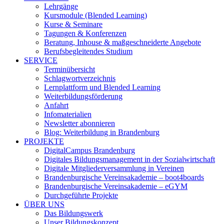
Lehrgänge
Kursmodule (Blended Learning)
Kurse & Seminare
Tagungen & Konferenzen
Beratung, Inhouse & maßgeschneiderte Angebote
Berufsbegleitendes Studium
SERVICE
Terminübersicht
Schlagwortverzeichnis
Lernplattform und Blended Learning
Weiterbildungsförderung
Anfahrt
Infomaterialien
Newsletter abonnieren
Blog: Weiterbildung in Brandenburg
PROJEKTE
DigitalCampus Brandenburg
Digitales Bildungsmanagement in der Sozialwirtschaft
Digitale Mitgliederversammlung in Vereinen
Brandenburgische Vereinsakademie – boot4boards
Brandenburgische Vereinsakademie – eGYM
Durchgeführte Projekte
ÜBER UNS
Das Bildungswerk
Unser Bildungskonzept